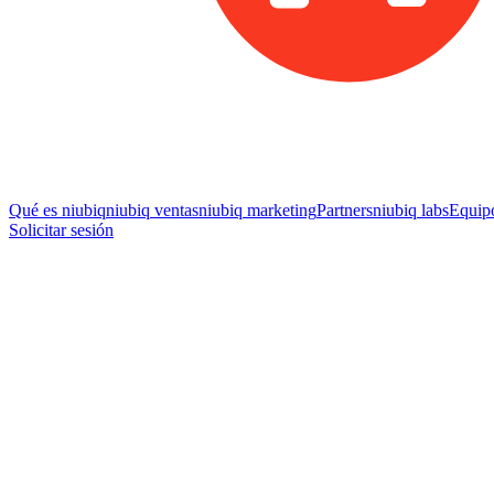
Qué es niubiq
niubiq ventas
niubiq marketing
Partners
niubiq labs
Equip
Solicitar sesión