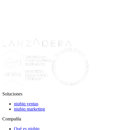
Soluciones
niubiq ventas
niubiq marketing
Compañía
Qué es niubiq