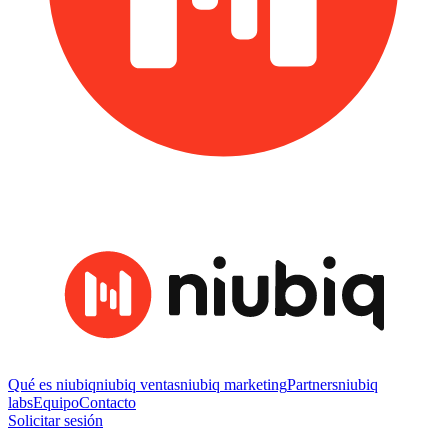
Qué es niubiq
niubiq ventas
niubiq marketing
Partners
niubiq
labs
Equipo
Contacto
Solicitar sesión