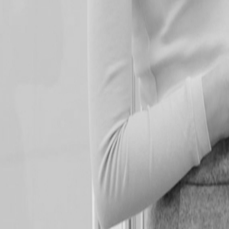
Qué es niubiq
niubiq ventas
niubiq marketing
Partners
niubiq labs
Equip
Solicitar sesión